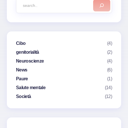
Cibo
(4)
genitorialità
(2)
Neuroscienze
(4)
News
(6)
Paure
(1)
Salute mentale
(14)
Società
(12)