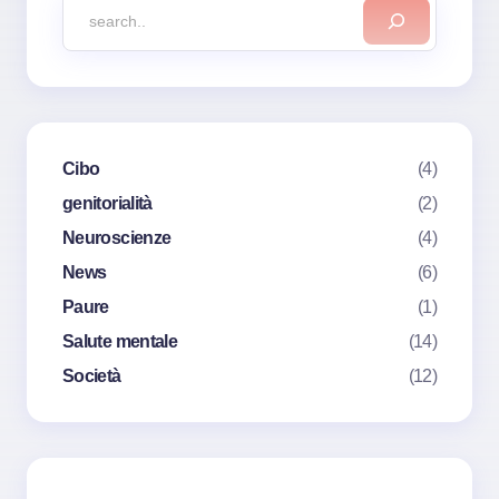
Cibo
(4)
genitorialità
(2)
Neuroscienze
(4)
News
(6)
Paure
(1)
Salute mentale
(14)
Società
(12)